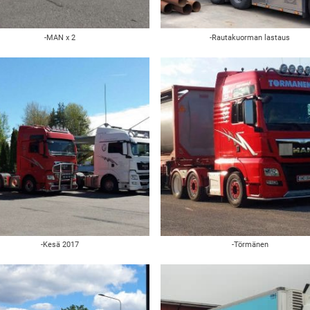
-MAN x 2
-Rautakuorman lastaus
-Kesä 2017
-Törmänen