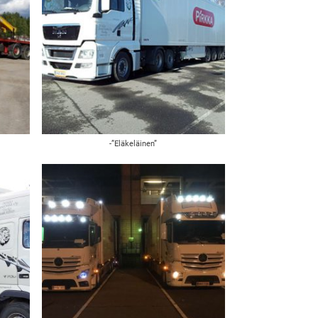
-”Eläkeläinen”