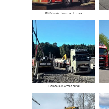
-DB Schenker kuorman lastaus
-Työmaalla kuorman purku