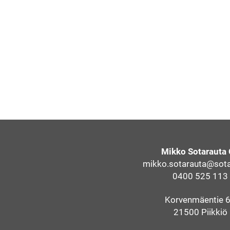
Mikko Sotarauta
mikko.sotarauta@sotar
0400 525 113
Korvenmäentie 
21500 Piikkiö