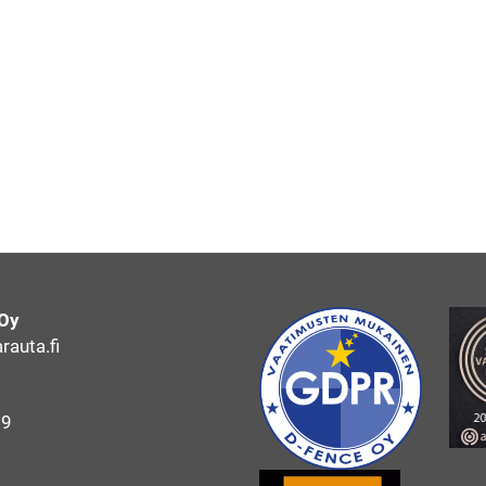
 Oy
auta.fi
69