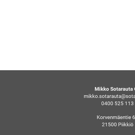
Mikko Sotarauta
mikko.sotarauta@sotar
0400 525 113
Korvenmäentie 
21500 Piikkiö