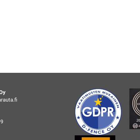
 Oy
auta.fi
69